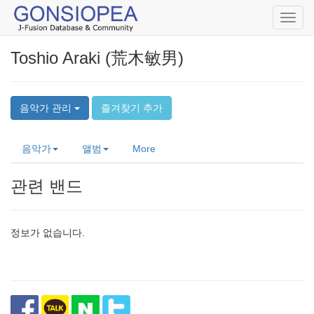
Toggl
navig
Toshio Araki (荒木敏男)
음악가 관리
즐겨찾기 추가
음악가
앨범
More
관련 밴드
정보가 없습니다.