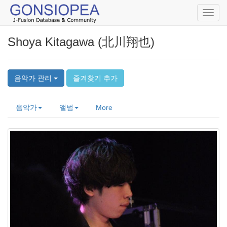
Toggl
navig
Shoya Kitagawa (北川翔也)
음악가 관리
즐겨찾기 추가
음악가
앨범
More