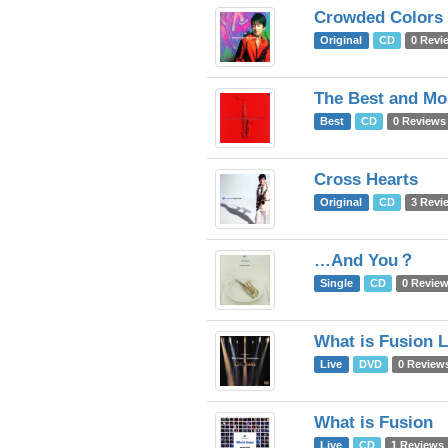
Crowded Colors
Original
CD
0 Revi
The Best and Mo
Best
CD
0 Reviews
Cross Hearts
Original
CD
3 Revi
…And You？
Single
CD
0 Revie
What is Fusion L
Live
DVD
0 Review
What is Fusion
Live
CD
1 Reviews