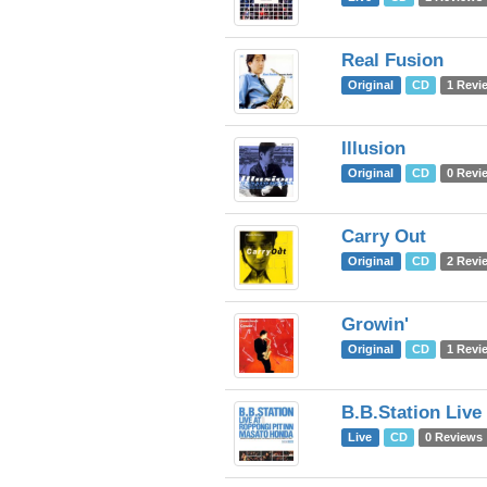
Real Fusion
Original
CD
1 Revi
Illusion
Original
CD
0 Revi
Carry Out
Original
CD
2 Revi
Growin'
Original
CD
1 Revi
B.B.Station Live
Live
CD
0 Reviews