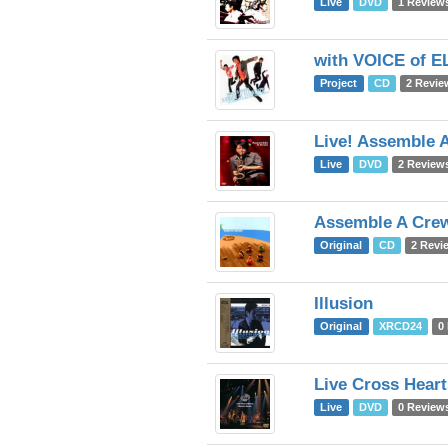
Live
DVD
1 Review
with VOICE of 
Project
CD
2 Revie
Live! Assemble 
Live
DVD
2 Review
Assemble A Cre
Original
CD
2 Revi
Illusion
Original
XRCD24
0
Live Cross Heart
Live
DVD
0 Review