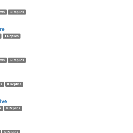
ews
3 Replies
re
1 Replies
ews
6 Replies
ws
0 Replies
ive
s
0 Replies
6 Replies