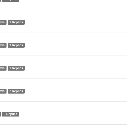
ews
1 Replies
ews
3 Replies
ews
1 Replies
ews
2 Replies
5 Replies