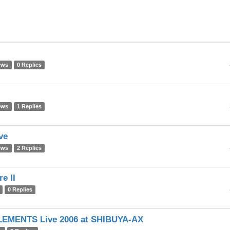
ews
0 Replies
ews
1 Replies
ve
ews
2 Replies
e II
0 Replies
ELEMENTS Live 2006 at SHIBUYA-AX