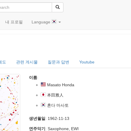
내 프로필
Language
雅人)
계도
관련 게시물
질문과 답변
Youtube
이름
:
Masato Honda
本田雅人
혼다 마사토
생년월일
: 1962-11-13
연주악기
: Saxophone, EWI