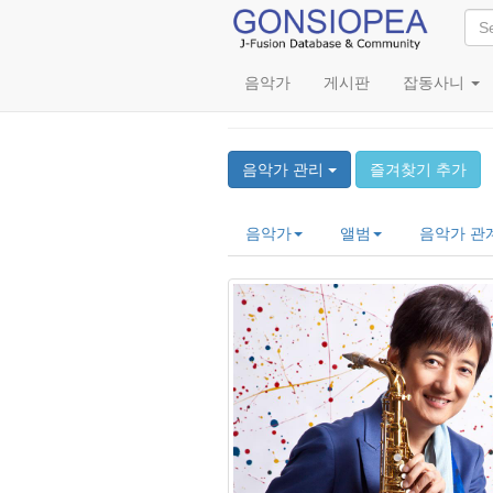
음악가
게시판
잡동사니
Masato Honda (本田
음악가 관리
즐겨찾기 추가
음악가
앨범
음악가 관