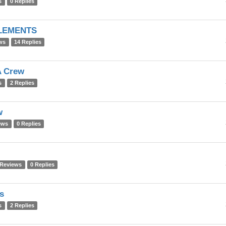
s
0 Replies
ELEMENTS
ws
14 Replies
A Crew
s
2 Replies
w
ews
0 Replies
 Reviews
0 Replies
s
s
2 Replies