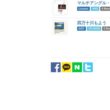
マルチアングル・
Lesson
VHS
0 Rev
四万十川もよう
OST
CD-ROM
0 Re