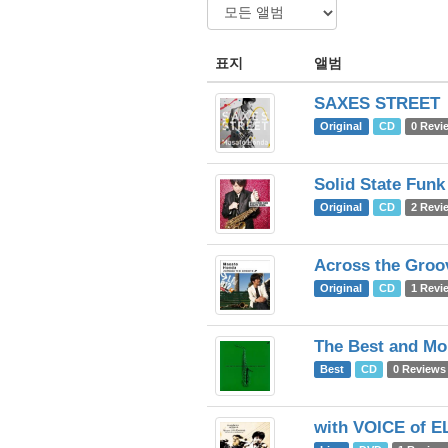
표지
앨범
SAXES STREET
Original
CD
0 Revi
Solid State Funk
Original
CD
2 Revi
Across the Groo
Original
CD
1 Revi
The Best and Mor
Best
CD
0 Reviews
with VOICE of 