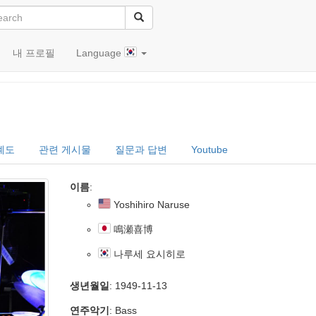
내 프로필
Language
鳴瀬喜博)
계도
관련 게시물
질문과 답변
Youtube
이름
:
Yoshihiro Naruse
鳴瀬喜博
나루세 요시히로
생년월일
: 1949-11-13
연주악기
: Bass