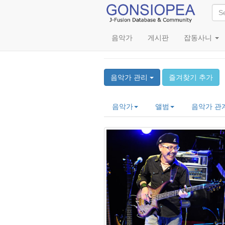
음악가
게시판
잡동사니
Yoshihiro Naruse (
음악가 관리
즐겨찾기 추가
음악가
앨범
음악가 관