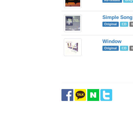
Re-issued
UHQ
Simple Song
Original
CD
Window
Original
CD