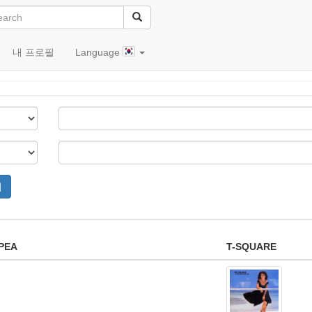
내 프로필
Language
PEA
T-SQUARE