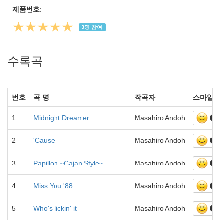
제품번호
:
★★★★★
3
명 참여
수록곡
번호
곡 명
작곡자
스마일
1
Midnight Dreamer
Masahiro Andoh
3
2
'Cause
Masahiro Andoh
1
3
Papillon ~Cajan Style~
Masahiro Andoh
1
4
Miss You '88
Masahiro Andoh
2
5
Who's lickin' it
Masahiro Andoh
1