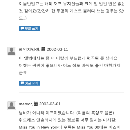
이음반말고는 해외 재즈 뮤지션들과 크게 일 벌인 반은 없는
것 같아요(간간히 한 두명씩 게스트 불러다 쓰는 경우는 있어
도..)
댓글 쓰기
폐인지망생,
2002-03-11
이 앨범에서는 좀 더 머랄까 부드럽게 편곡된 듯 싶네요
어쨌든 원판이 좋으니까 어느 정도 바꿔도 좋긴 마찬가지
군요
댓글 쓰기
meteor,
2002-03-01
남바가 아니라 이즈미였습니다..(여름의 혹성도 물론)
워드레스 앤솔러지에 있는 정보를 너무 믿지는 마시길;
Miss You in New York에 수록된 Miss You,88에는 이즈미