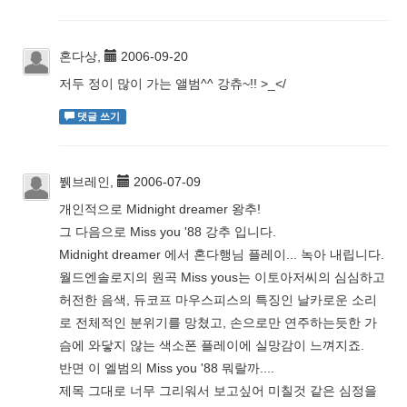
혼다상,
2006-09-20
저두 정이 많이 가는 앨범^^ 강츄~!! >_</
댓글 쓰기
뷁브레인,
2006-07-09
개인적으로 Midnight dreamer 왕추!
그 다음으로 Miss you '88 강추 입니다.
Midnight dreamer 에서 혼다행님 플레이... 녹아 내립니다.
월드엔솔로지의 원곡 Miss yous는 이토아저씨의 심심하고
허전한 음색, 듀코프 마우스피스의 특징인 날카로운 소리
로 전체적인 분위기를 망쳤고, 손으로만 연주하는듯한 가
슴에 와닿지 않는 색소폰 플레이에 실망감이 느껴지죠.
반면 이 엘범의 Miss you '88 뭐랄까....
제목 그대로 너무 그리워서 보고싶어 미칠것 같은 심정을