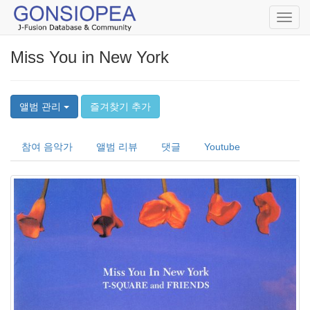
Toggl
navig
Miss You in New York
앨범 관리
즐겨찾기 추가
참여 음악가
앨범 리뷰
댓글
Youtube