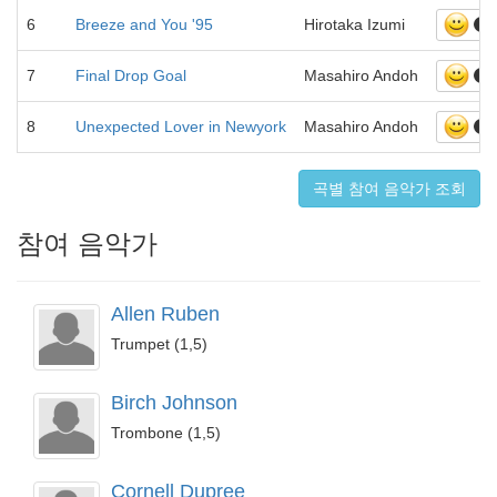
6
Breeze and You '95
Hirotaka Izumi
3
7
Final Drop Goal
Masahiro Andoh
1
8
Unexpected Lover in Newyork
Masahiro Andoh
1
곡별 참여 음악가 조회
참여 음악가
Allen Ruben
Trumpet (1,5)
Birch Johnson
Trombone (1,5)
Cornell Dupree