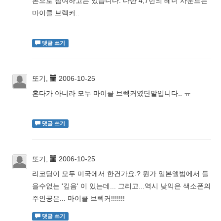
폰으로 참여하고는 있습니다. 다만 4,7번의 테너 사운드는
마이클 브렉커..
댓글 쓰기
또기,
2006-10-25
혼다가 아니라 모두 마이클 브렉커였단말입니다.. ㅠ
댓글 쓰기
또기,
2006-10-25
리코딩이 모두 미국에서 한건가요.? 뭔가 일본앨범에서 들
을수없는 '깊음' 이 있는데... 그리고...역시 낮익은 색소폰의
주인공은... 마이클 브렉커!!!!!!!
댓글 쓰기