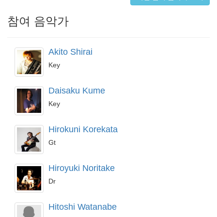
참여 음악가
Akito Shirai
Key
Daisaku Kume
Key
Hirokuni Korekata
Gt
Hiroyuki Noritake
Dr
Hitoshi Watanabe