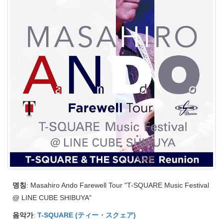
명칭
: Masahiro Ando Farewell Tour "T-SQUARE Music Festival
@ LINE CUBE SHIBUYA"
음악가
:
T-SQUARE (ティー・スクェア)