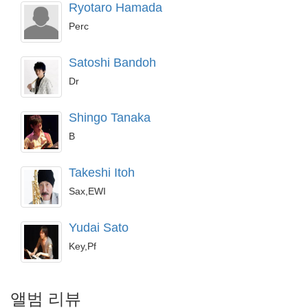
Ryotaro Hamada
Perc
Satoshi Bandoh
Dr
Shingo Tanaka
B
Takeshi Itoh
Sax,EWI
Yudai Sato
Key,Pf
앨범 리뷰