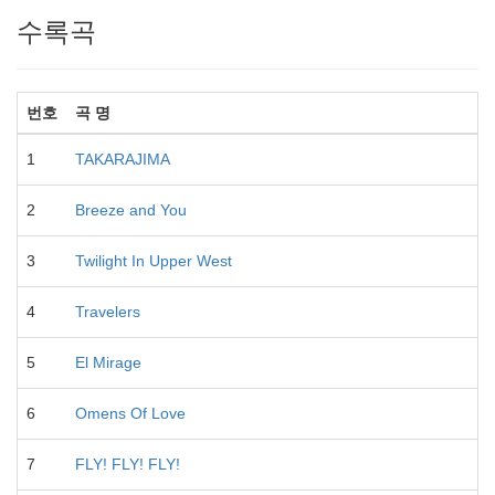
수록곡
번호
곡 명
1
TAKARAJIMA
Hi
2
Breeze and You
Hi
3
Twilight In Upper West
Hi
4
Travelers
Hi
5
El Mirage
Hi
6
Omens Of Love
Hi
7
FLY! FLY! FLY!
S