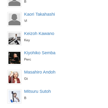
B
Kaori Takahashi
Vl
Keizoh Kawano
Key
Kiyohiko Semba
Perc
Masahiro Andoh
Gt
Mitsuru Sutoh
B