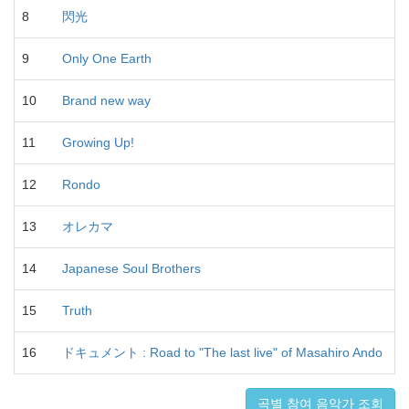
8
閃光
S
9
Only One Earth
M
10
Brand new way
K
11
Growing Up!
S
12
Rondo
K
13
オレカマ
14
Japanese Soul Brothers
M
15
Truth
M
16
ドキュメント : Road to "The last live" of Masahiro Ando
곡별 참여 음악가 조회