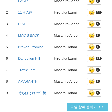
1
FACES
Masahiro Andoh
6
2
11月の雨
Hirotaka Izumi
13
3
RISE
Masahiro Andoh
4
4
MAC'S BACK
Masahiro Andoh
2
5
Broken Promise
Masato Honda
5
6
Dandelion Hill
Hirotaka Izumi
21
7
Traffic Jam
Masato Honda
3
8
AMARANTH
Masahiro Andoh
9
9
待ちぼうけの午後
Masato Honda
4
곡별 참여 음악가 조회