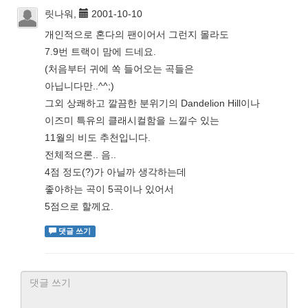
릿나워,
2001-10-10
개인적으로 혼다의 팬이어서 그런지 몰라도
7.9번 트랙이 맘에 드네요.
(처음부터 귀에 쏙 들어오는 곡들은
아닙니다만..^^;)
그외 상쾌하고 깔끔한 분위기의 Dandelion Hill이나
이즈미 특유의 클래시컬함을 느낄수 있는
11월의 비도 추천입니다.
전체적으론.. 음..
4점 정도(?)가 아닐까 생각하는데
좋아하는 곡이 5곡이나 있어서
5점으로 할께요.
댓글 쓰기