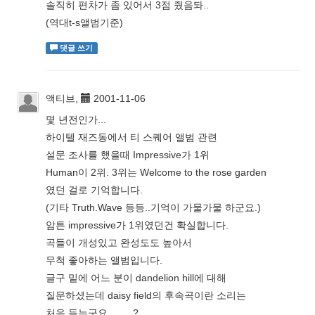
솔직히 편차가 좀 있어서 3점 줬음돠..
(역대t-s앨범기준)
댓글 쓰기
액티브,
2001-11-06
몇 년전인가...
하이텔 재즈동에서 티 스퀘어 앨범 관련
설문 조사를 했을때 Impressive가 1위
Human이 2위. 3위는 Welcome to the rose garden
였던 걸로 기억합니다.
(기타 Truth.Wave 등등..기억이 가물가물 하군요.)
암튼 impressive가 1위였던건 확실합니다.
곡들이 개성있고 완성도도 높아서
무척 좋아하는 앨범입니다.
글구 밑에 어느 분이 dandelion hill에 대해
질문하셨는데 daisy field의 후속곡이란 소리는
처음 듣는군요. ㅡㅡ?