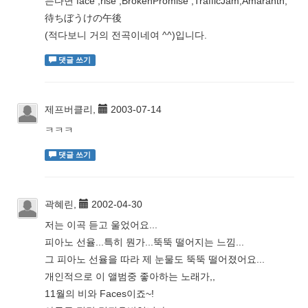
는다면 face ,rise ,BrokenPromise ,TrafficJam,Amaranth,
待ちぼうけの午後
(적다보니 거의 전곡이네여 ^^)입니다.
댓글 쓰기
제프버클리,
2003-07-14
ㅋㅋㅋ
댓글 쓰기
곽혜린,
2002-04-30
저는 이곡 듣고 울었어요...
피아노 선율...특히 뭔가...뚝뚝 떨어지는 느낌...
그 피아노 선율을 따라 제 눈물도 뚝뚝 떨어졌어요...
개인적으로 이 앨범중 좋아하는 노래가,,
11월의 비와 Faces이죠~!