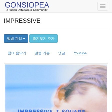
Toggl
navig
IMPRESSIVE
앨범 관리
즐겨찾기 추가
참여 음악가
앨범 리뷰
댓글
Youtube