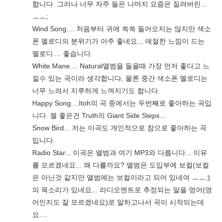
합니다. 그러나 너무 자주 들은 나머지 요즘은 질려버린...
ㅡㅡ;
Wind Song.... 처음부터 귀에 쏙쏙 들어오지는 않지만 색소
폰 멜로디의 분위기가 아주 좋네요... 애절한 느낌이 드는
멜로디.... 좋습니다.
White Mane.... Natural앨범을 들을때 가장 먼저 좋다고 느
낄수 있는 곡이라 생각합니다. 물론 중간 색소폰 멜로디는
너무 느려서 지루하게 느껴지기도 합니다.
Happy Song....Itoh의 곡 중에서는 두번째로 좋아하는 곡입
니다. 젤 좋은건 Truth의 Giant Side Steps...
Snow Bird... 저는 이곡도 개인적으로 참으로 좋아하는 곡
입니다.
Radio Star... 이곡은 앨범과 여기 MP3와 다릅니다... 이유
를 모르겠네요... 왜 다를까요? 앨범은 도입부에 보컬(보컬
은 아닌것 같지만 앨범에는 보컬이라고 되어 있네여 ㅡㅡ;)
의 목소리가 있네요... 라디오멘트로 추정되는 말을 영어(영
어인지도 잘 모르겠네요)로 말하고나서 곡이 시작되는데
요....