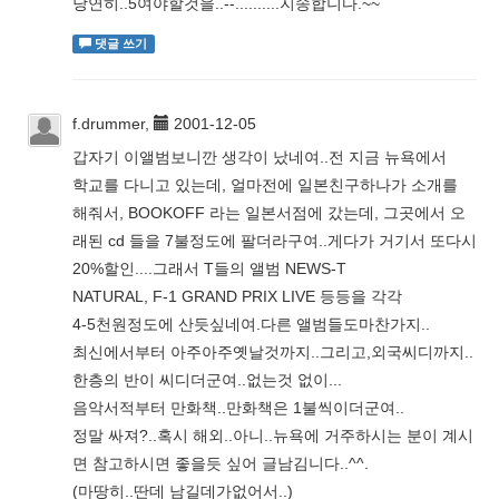
당연히..5여야할것을..--..........지송합니다.~~
댓글 쓰기
f.drummer,
2001-12-05
갑자기 이앨범보니깐 생각이 났네여..전 지금 뉴욕에서
학교를 다니고 있는데, 얼마전에 일본친구하나가 소개를
해줘서, BOOKOFF 라는 일본서점에 갔는데, 그곳에서 오
래된 cd 들을 7불정도에 팔더라구여..게다가 거기서 또다시
20%할인....그래서 T들의 앨범 NEWS-T
NATURAL, F-1 GRAND PRIX LIVE 등등을 각각
4-5천원정도에 산듯싶네여.다른 앨범들도마찬가지..
최신에서부터 아주아주옛날것까지..그리고,외국씨디까지..
한층의 반이 씨디더군여..없는것 없이...
음악서적부터 만화책..만화책은 1불씩이더군여..
정말 싸져?..혹시 해외..아니..뉴욕에 거주하시는 분이 계시
면 참고하시면 좋을듯 싶어 글남김니다..^^.
(마땅히..딴데 남길데가없어서..)