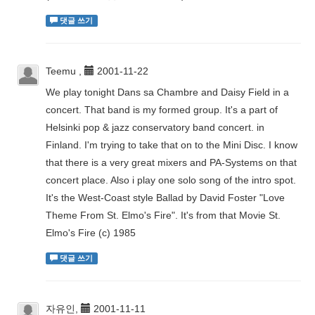
댓글 쓰기
Teemu ,
2001-11-22
We play tonight Dans sa Chambre and Daisy Field in a
concert. That band is my formed group. It's a part of
Helsinki pop & jazz conservatory band concert. in
Finland. I'm trying to take that on to the Mini Disc. I know
that there is a very great mixers and PA-Systems on that
concert place. Also i play one solo song of the intro spot.
It's the West-Coast style Ballad by David Foster "Love
Theme From St. Elmo's Fire". It's from that Movie St.
Elmo's Fire (c) 1985
댓글 쓰기
자유인,
2001-11-11