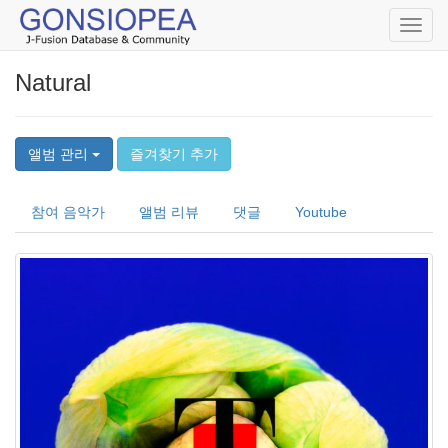
Toggl
navig
Natural
앨범 관리
즐겨찾기 추가
참여 음악가
앨범 리뷰
댓글
Youtube