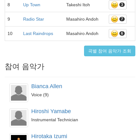
8
Up Town
Takeshi Itoh
3
9
Radio Star
Masahiro Andoh
7
10
Last Raindrops
Masahiro Andoh
6
곡별 참여 음악가 조회
참여 음악가
Bianca Allen
Voice (9)
Hiroshi Yamabe
Instrumental Technician
Hirotaka Izumi