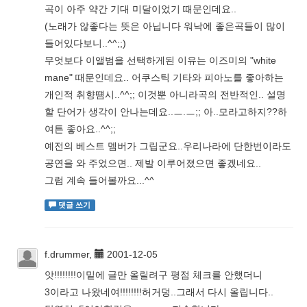
곡이 아주 약간 기대 미달이었기 때문인데요..
(노래가 않좋다는 뜻은 아닙니다 워낙에 좋은곡들이 많이
들어있다보니..^^;;)
무엇보다 이앨범을 선택하게된 이유는 이즈미의 "white
mane" 때문인데요.. 어쿠스틱 기타와 피아노를 좋아하는
개인적 취향떔시..^^;; 이것뿐 아니라곡의 전반적인.. 설명
할 단어가 생각이 안나는데요..ㅡ.ㅡ;; 아..모라고하지??하
여튼 좋아요..^^;;
예전의 베스트 멤버가 그립군요..우리나라에 단한번이라도
공연을 와 주었으면.. 제발 이루어졌으면 좋겠네요..
그럼 계속 들어볼까요...^^
댓글 쓰기
f.drummer,
2001-12-05
앗!!!!!!!!이밑에 글만 올릴려구 평점 체크를 안했더니
3이라고 나왔네여!!!!!!!!허거덩..그래서 다시 올립니다..