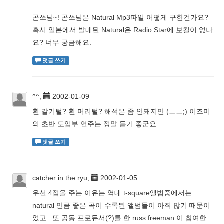
곤쓰님~! 곤쓰님은 Natural Mp3파일 어떻게 구한건가요?
혹시 일본에서 발매된 Natural은 Radio Star에 보컬이 없나
요? 너무 궁금해요.
댓글 쓰기
^^,
2002-01-09
흰 갈기털? 흰 머리털? 해석은 좀 안돼지만 (ㅡㅡ;) 이즈미
의 초반 도입부 연주는 정말 듣기 좋군요...
댓글 쓰기
catcher in the ryu,
2002-01-05
우선 4점을 주는 이유는 역대 t-square앨범중에서는
natural 만큼 좋은 곡이 수록된 앨범들이 아직 많기 때문이
었고.. 또 공동 프로듀서(?)를 한 russ freeman 이 참여한