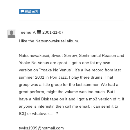
댓글 쓰기
Teemu V,
2001-11-07
I like the Natsunowakusei album.
Natsunowakusei, Sweet Sorrow, Sentimental Reason and
Yoake No Venus are great. I got a one fot my own
version on "Yoake No Venus". It's a live record from last
summer 2001 in Pori Jazz. I play there drums. That
group was a little group for the last summer. We had a
great perform, might the volume was too much. But i
have a Mini Disk tape on it and i got a mp3 version of it. If
anyone is interestin then call me email: i can send it to
ICQ or whatever..... ?
tvvks1999@hotmail.com