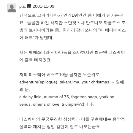
p.s,
2001-11-09
갠적으로 코파카나바가 인기1위인건 좀 이해가 안가는군
요.. 들을만 하긴 하지만 스탄겟츠나 안토니오 까를로스 조
빔의 보사나바와는 좀.. 차라리 팻메쓰니의 "어 베터데이즈
어 해드"가 날텐데,,
저는 팻메쓰니와 산타나등을 조아하지만 최근엔 티스퀘어
에 흠뻑 빠져있죠..
저의 티스퀘어 베스트10을 꼽자면 무순위로
adventure(epilogue), takarajima, your christmas, 내일에
의 문,
a daisy field, autumn of 75, fogotten saga, yoak no
venus, omens of love, triumph등입니다.
티스퀘어의 무궁무진한 상상력과 이를 구현해내는 음악적
실력과 재치는 정말 감탄이 절로 나오는군요..