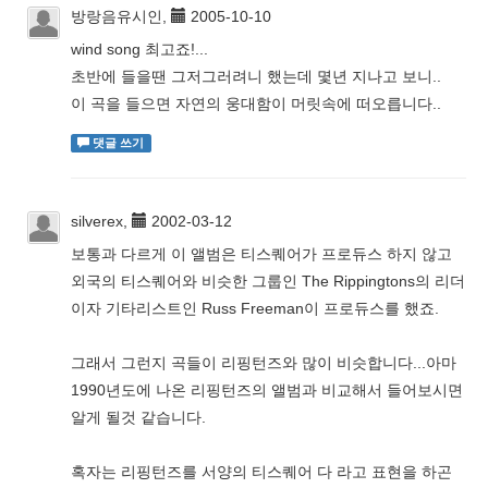
방랑음유시인,
2005-10-10
wind song 최고죠!...
초반에 들을땐 그저그러려니 했는데 몇년 지나고 보니..
이 곡을 들으면 자연의 웅대함이 머릿속에 떠오릅니다..
댓글 쓰기
silverex,
2002-03-12
보통과 다르게 이 앨범은 티스퀘어가 프로듀스 하지 않고
외국의 티스퀘어와 비슷한 그룹인 The Rippingtons의 리더
이자 기타리스트인 Russ Freeman이 프로듀스를 했죠.
그래서 그런지 곡들이 리핑턴즈와 많이 비슷합니다...아마
1990년도에 나온 리핑턴즈의 앨범과 비교해서 들어보시면
알게 될것 같습니다.
혹자는 리핑턴즈를 서양의 티스퀘어 다 라고 표현을 하곤