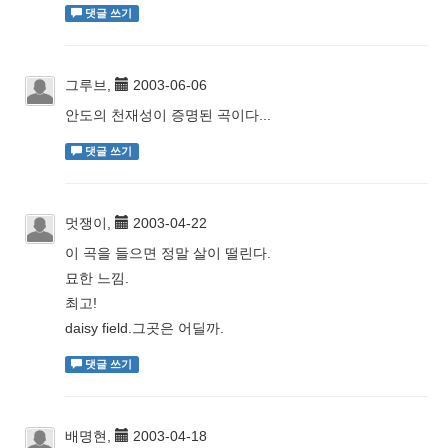
댓글 쓰기
그루브,
2003-06-06
안도의 천재성이 증명된 곡이다...
댓글 쓰기
멋쟁이,
2003-04-22
이 곡을 들으면 정말 살이 떨린다.
묘한 느낌.
최고!
daisy field.그곳은 어딜까.
댓글 쓰기
배명현,
2003-04-18