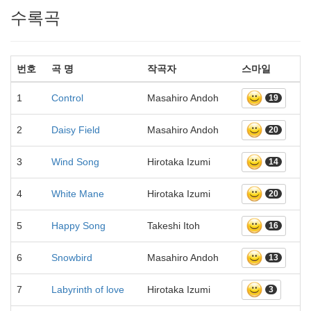
수록곡
번호
곡 명
작곡자
스마일
1
Control
Masahiro Andoh
19
2
Daisy Field
Masahiro Andoh
20
3
Wind Song
Hirotaka Izumi
14
4
White Mane
Hirotaka Izumi
20
5
Happy Song
Takeshi Itoh
16
6
Snowbird
Masahiro Andoh
13
7
Labyrinth of love
Hirotaka Izumi
3