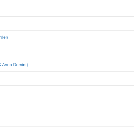
rden
t＆Anno Domini）