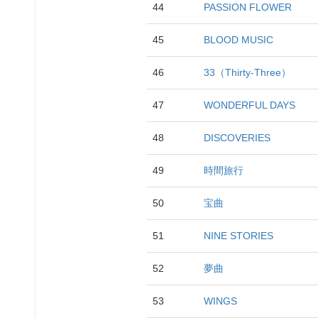
44
PASSION FLOWER
45
BLOOD MUSIC
46
33（Thirty-Three）
47
WONDERFUL DAYS
48
DISCOVERIES
49
時間旅行
50
宝曲
51
NINE STORIES
52
夢曲
53
WINGS