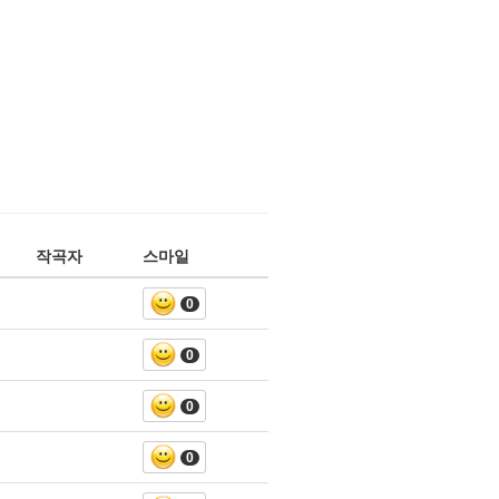
작곡자
스마일
0
0
0
0