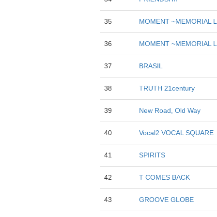
35
MOMENT ~MEMORIAL LI
36
MOMENT ~MEMORIAL LI
37
BRASIL
38
TRUTH 21century
39
New Road, Old Way
40
Vocal2 VOCAL SQUARE
41
SPIRITS
42
T COMES BACK
43
GROOVE GLOBE