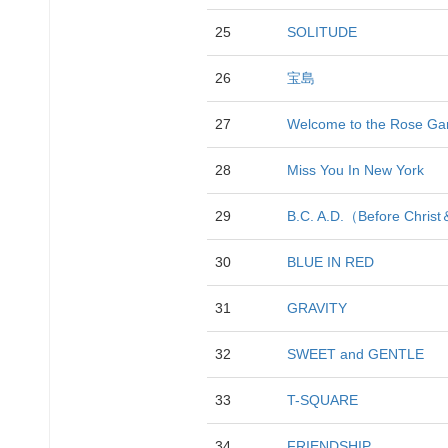
25
SOLITUDE
26
宝島
27
Welcome to the Rose Ga
28
Miss You In New York
29
B.C. A.D.（Before Chris
30
BLUE IN RED
31
GRAVITY
32
SWEET and GENTLE
33
T-SQUARE
34
FRIENDSHIP