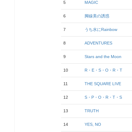
5
MAGIC
6
脚線美の誘惑
7
うち水にRainbow
8
ADVENTURES
9
Stars and the Moon
10
R・E・S・O・R・T
11
THE SQUARE LIVE
12
S・P・O・R・T・S
13
TRUTH
14
YES, NO