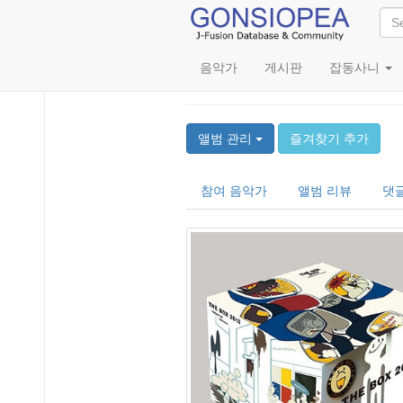
음악가
게시판
잡동사니
The Box 2013
앨범 관리
즐겨찾기 추가
참여 음악가
앨범 리뷰
댓