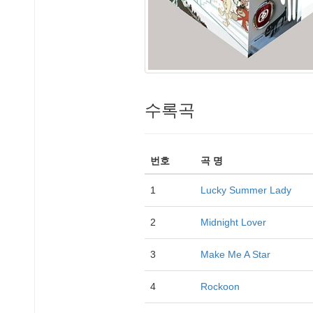
수록곡
번호
곡 명
1
Lucky Summer Lady
2
Midnight Lover
3
Make Me A Star
4
Rockoon