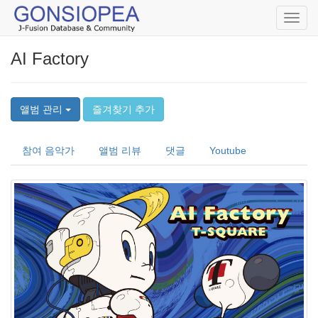
Toggl
navig
AI Factory
앨범 관리
즐겨찾기 추가
참여 음악가
앨범 리뷰
댓글
Youtube