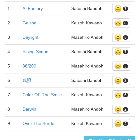
1
AI Factory
Satoshi Bandoh
7
2
Geisha
Keizoh Kawano
8
3
Daylight
Masahiro Andoh
5
4
Rising Scope
Satoshi Bandoh
7
5
88/200
Masahiro Andoh
3
6
残照
Satoshi Bandoh
2
7
Color OF The Smile
Keizoh Kawano
6
8
Darwin
Masahiro Andoh
2
9
Over The Border
Keizoh Kawano
4