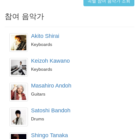
곡별 참여 음악가 조회
참여 음악가
Akito Shirai
Keyboards
Keizoh Kawano
Keyboards
Masahiro Andoh
Guitars
Satoshi Bandoh
Drums
Shingo Tanaka