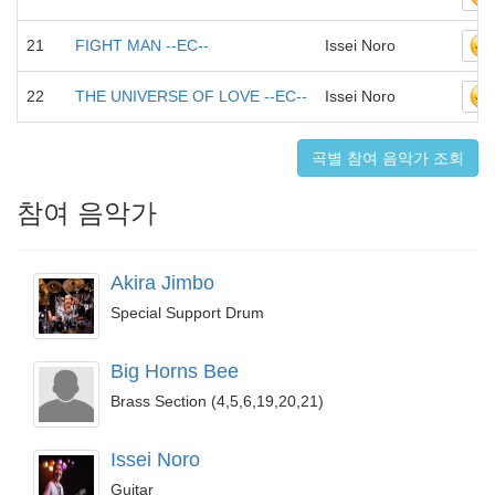
21
FIGHT MAN --EC--
Issei Noro
22
THE UNIVERSE OF LOVE --EC--
Issei Noro
곡별 참여 음악가 조회
참여 음악가
Akira Jimbo
Special Support Drum
Big Horns Bee
Brass Section (4,5,6,19,20,21)
Issei Noro
Guitar