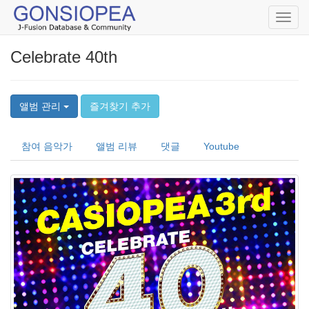
Toggl
navig
Celebrate 40th
앨범 관리
즐겨찾기 추가
참여 음악가
앨범 리뷰
댓글
Youtube