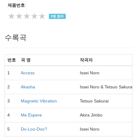
제품번호
:
★★★★★
0
명 참여
수록곡
번호
곡 명
작곡자
1
Access
Issei Noro
2
Akasha
Issei Noro & Tetsuo Sakurai
3
Magnetic Vibration
Tetsuo Sakurai
4
Me Espere
Akira Jimbo
5
Do-Loo-Doo?
Issei Noro