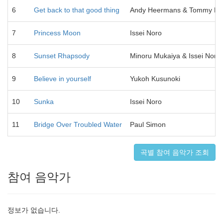
6
Get back to that good thing
Andy Heermans & Tommy Ma
7
Princess Moon
Issei Noro
8
Sunset Rhapsody
Minoru Mukaiya & Issei Noro
9
Believe in yourself
Yukoh Kusunoki
10
Sunka
Issei Noro
11
Bridge Over Troubled Water
Paul Simon
곡별 참여 음악가 조회
참여 음악가
정보가 없습니다.