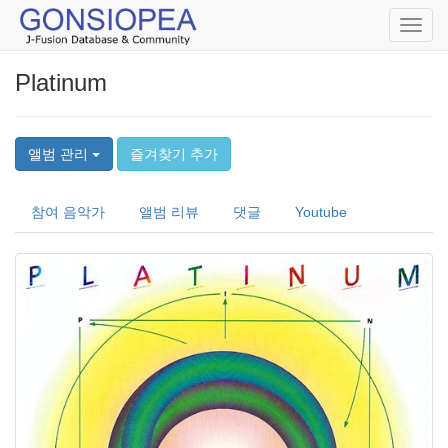
Toggl
navig
Platinum
앨범 관리
즐겨찾기 추가
참여 음악가
앨범 리뷰
댓글
Youtube