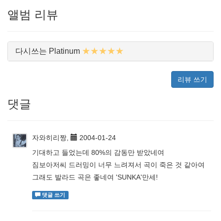
앨범 리뷰
★★★★★
다시쓰는 Platinum
리뷰 쓰기
댓글
자와히리짱,
2004-01-24
기대하고 들었는데 80%의 감동만 받았네여
짐보아저씨 드러밍이 너무 느려져서 곡이 죽은 것 같아여
그래도 발라드 곡은 좋네여 'SUNKA'만세!
댓글 쓰기