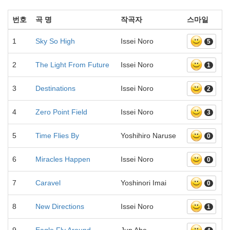
번호
곡 명
작곡자
스마일
1
Sky So High
Issei Noro
5
2
The Light From Future
Issei Noro
1
3
Destinations
Issei Noro
2
4
Zero Point Field
Issei Noro
3
5
Time Flies By
Yoshihiro Naruse
0
6
Miracles Happen
Issei Noro
0
7
Caravel
Yoshinori Imai
0
8
New Directions
Issei Noro
1