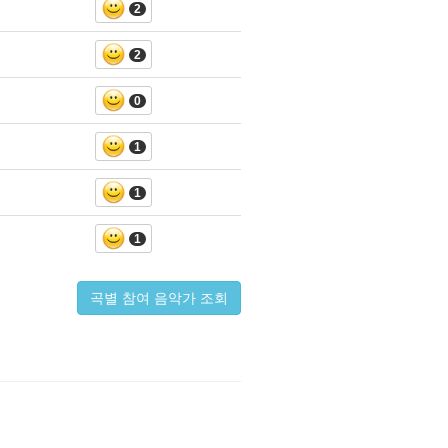
2
2
0
1
1
1
곡별 참여 음악가 조회