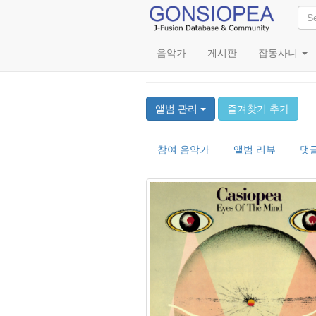
음악가
게시판
잡동사니
Eyes of the Mind
앨범 관리
즐겨찾기 추가
참여 음악가
앨범 리뷰
댓