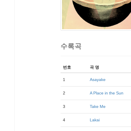
수록곡
번호
곡 명
1
Asayake
2
A Place in the Sun
3
Take Me
4
Lakai