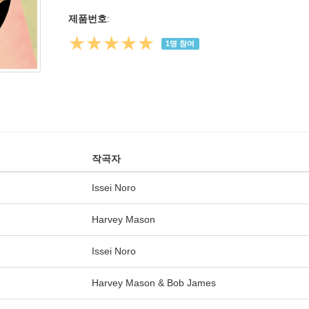
제품번호
:
★★★★★
1
명 참여
작곡자
Issei Noro
Harvey Mason
Issei Noro
Harvey Mason & Bob James