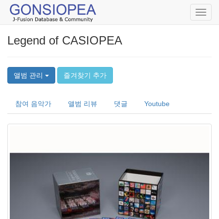
Toggl
navig
Legend of CASIOPEA
앨범 관리
즐겨찾기 추가
참여 음악가
앨범 리뷰
댓글
Youtube