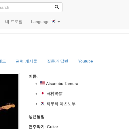
내 프로필
Language
田村篤信)
계도
관련 게시물
질문과 답변
Youtube
이름
:
Atsunobu Tamura
田村篤信
타무라 아츠노부
생년월일
:
연주악기
: Guitar