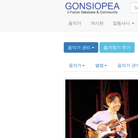
음악가
게시판
잡동사니
Atsunobu Tamura (
음악가 관리
즐겨찾기 추가
음악가
앨범
음악가 관