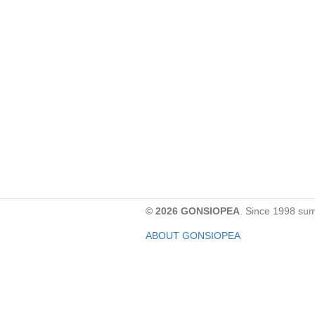
© 2026 GONSIOPEA
. Since 1998 su
ABOUT GONSIOPEA
FACEBOOK PAGE
CONTACT:
gonsiopea@gmail.com
Paypal을 통해 기부하실 수 있습니다.