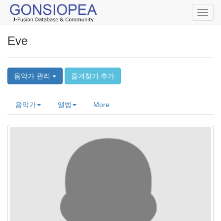
Toggl
navig
Eve
음악가 관리
즐겨찾기 추가
음악가
앨범
More