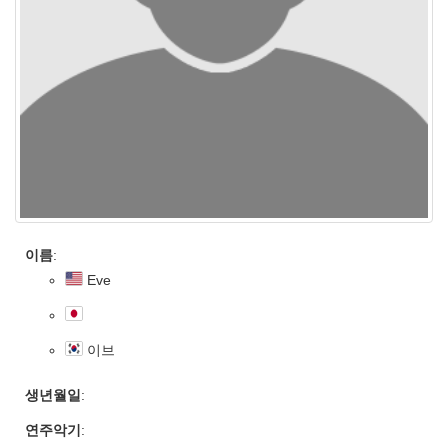
이름
:
Eve
이브
생년월일
:
연주악기
: