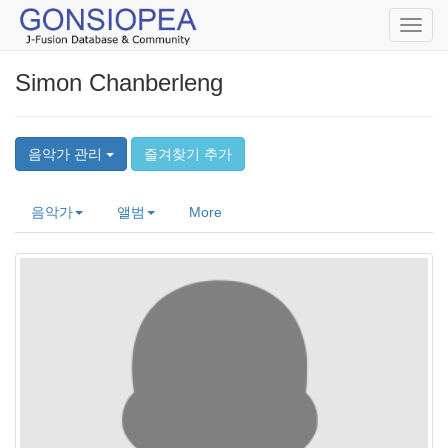
Toggl
navig
Simon Chanberleng
음악가 관리
즐겨찾기 추가
음악가
앨범
More