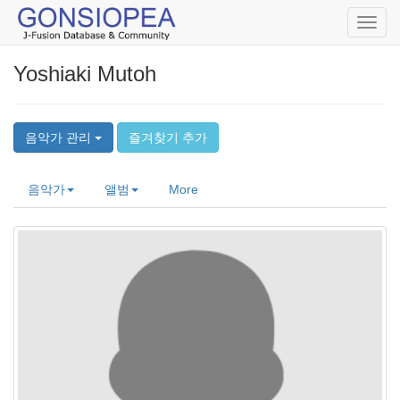
Toggl
navig
Yoshiaki Mutoh
음악가 관리
즐겨찾기 추가
음악가
앨범
More