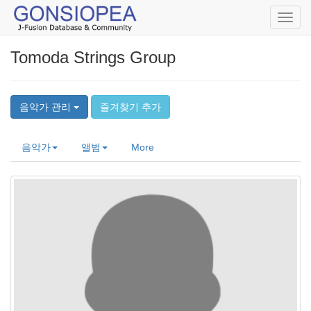
Toggl
navig
Tomoda Strings Group
음악가 관리
즐겨찾기 추가
음악가
앨범
More