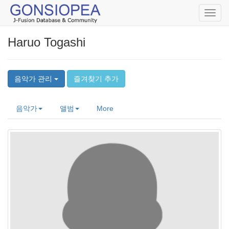
Toggl
navig
Haruo Togashi
음악가 관리
즐겨찾기 추가
음악가
앨범
More