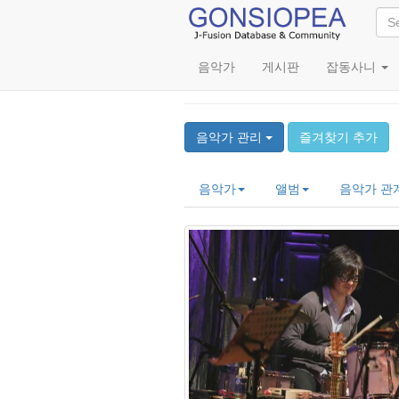
음악가
게시판
잡동사니
Takashi Numazawa 
음악가 관리
즐겨찾기 추가
음악가
앨범
음악가 관