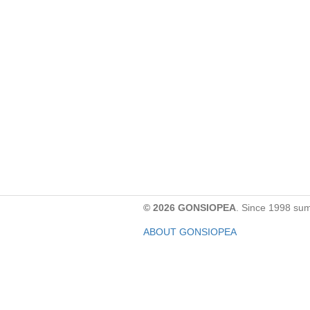
© 2026 GONSIOPEA
. Since 1998 su
ABOUT GONSIOPEA
FACEBOOK PAGE
CONTACT:
gonsiopea@gmail.com
Paypal을 통해 기부하실 수 있습니다.