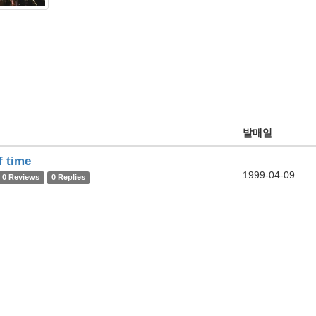
발매일
f time
1999-04-09
0 Reviews
0 Replies