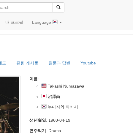
내 프로필
Language
(沼澤尚)
계도
관련 게시물
질문과 답변
Youtube
이름
:
Takashi Numazawa
沼澤尚
누마자와 타카시
생년월일
: 1960-04-19
연주악기
: Drums