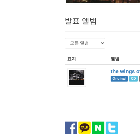
발표 앨범
표지
앨범
the wings o
Original
CD