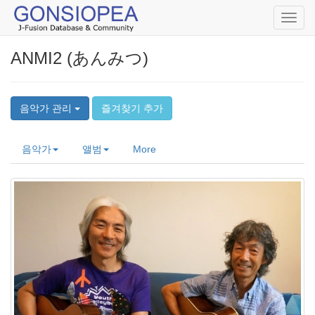
Toggl
navig
ANMI2 (あんみつ)
음악가 관리
즐겨찾기 추가
음악가
앨범
More