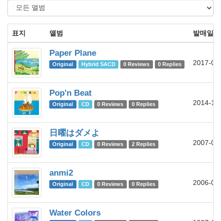
표지
앨범
발매일
Paper Plane
2017-06
Original
Hybrid SACD
0 Reviews
0 Replies
Pop'n Beat
2014-11
Original
CD
0 Reviews
0 Replies
日曜はダメよ
2007-06
Original
CD
0 Reviews
2 Replies
anmi2
2006-09
Original
CD
0 Reviews
0 Replies
Water Colors