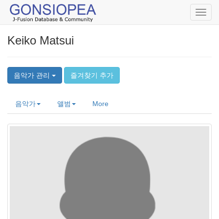
Toggl
navig
Keiko Matsui
음악가 관리
즐겨찾기 추가
음악가
앨범
More