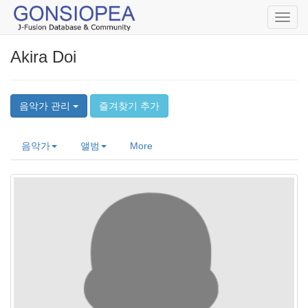
Toggl
navig
Akira Doi
음악가 관리
즐겨찾기 추가
음악가
앨범
More