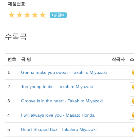
제품번호
:
★★★★★
1
명 참여
수록곡
번호
곡 명
작곡자
스마
1
Gonna make you sweat - Takahiro Miyazaki
2
Too young to die - Takahiro Miyazaki
3
Groove is in the heart - Takahiro Miyazaki
4
I will always love you - Masato Honda
5
Heart-Shaped Box - Takahiro Miyazaki