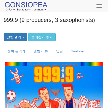
Toggl
navig
999.9 (9 producers, 3 saxophonists)
앨범 관리
즐겨찾기 추가
참여 음악가
앨범 리뷰
댓글
Youtube