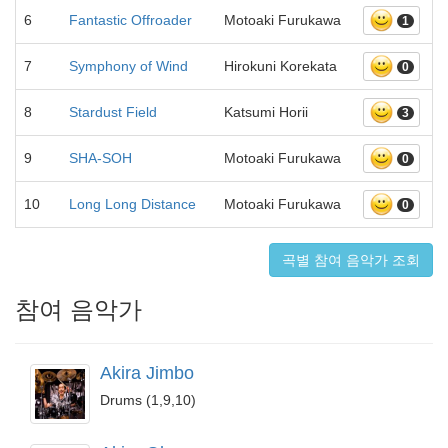
6
Fantastic Offroader
Motoaki Furukawa
1
7
Symphony of Wind
Hirokuni Korekata
0
8
Stardust Field
Katsumi Horii
3
9
SHA-SOH
Motoaki Furukawa
0
10
Long Long Distance
Motoaki Furukawa
0
곡별 참여 음악가 조회
참여 음악가
Akira Jimbo
Drums (1,9,10)