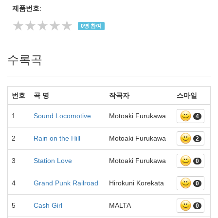
제품번호
:
★★★★★
0
명 참여
수록곡
번호
곡 명
작곡자
스마일
1
Sound Locomotive
Motoaki Furukawa
4
2
Rain on the Hill
Motoaki Furukawa
2
3
Station Love
Motoaki Furukawa
0
4
Grand Punk Railroad
Hirokuni Korekata
0
5
Cash Girl
MALTA
0