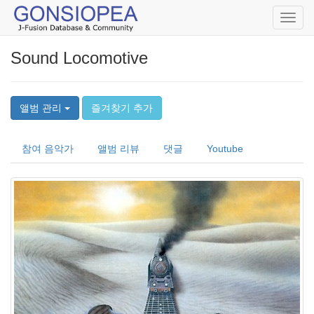
Toggl
navig
Sound Locomotive
앨범 관리
즐겨찾기 추가
참여 음악가
앨범 리뷰
댓글
Youtube