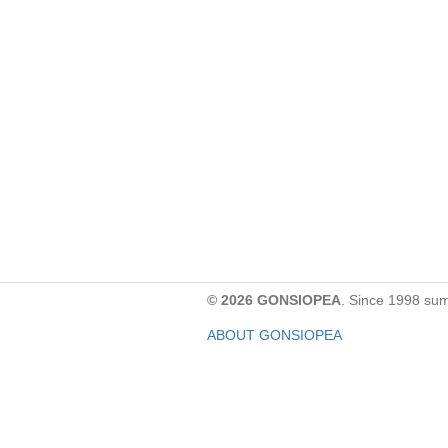
© 2026 GONSIOPEA
. Since 1998 su
ABOUT GONSIOPEA
FACEBOOK PAGE
CONTACT:
gonsiopea@gmail.com
Paypal을 통해 기부하실 수 있습니다.