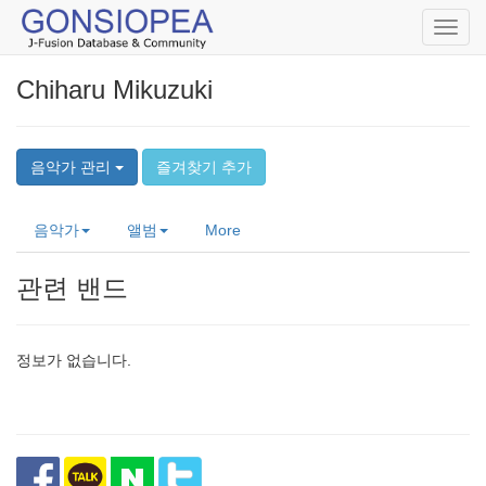
Toggl
navig
Chiharu Mikuzuki
음악가 관리
즐겨찾기 추가
음악가
앨범
More
관련 밴드
정보가 없습니다.