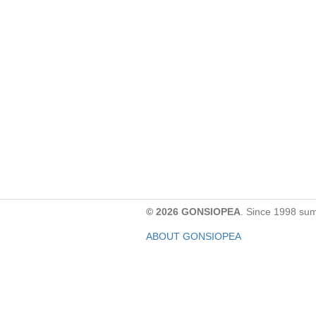
© 2026 GONSIOPEA
. Since 1998 su
ABOUT GONSIOPEA
FACEBOOK PAGE
CONTACT:
gonsiopea@gmail.com
Paypal을 통해 기부하실 수 있습니다.