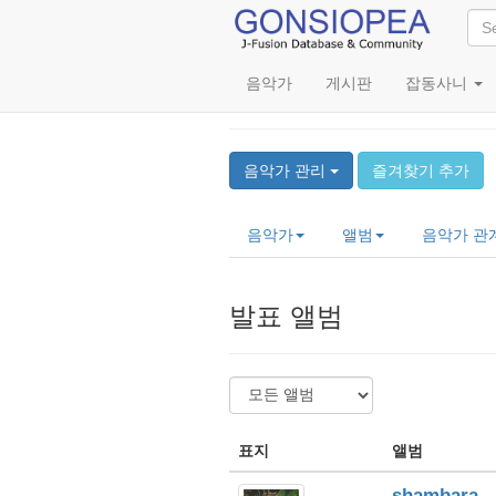
음악가
게시판
잡동사니
SHAMBARA (シャン
음악가 관리
즐겨찾기 추가
음악가
앨범
음악가 관
발표 앨범
표지
앨범
shambara