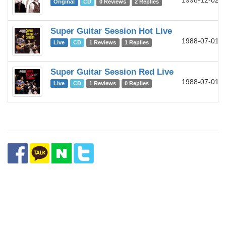
1998-12-02
Original
CD
0 Reviews
2 Replies
Super Guitar Session Hot Live
1988-07-01
Live
CD
1 Reviews
1 Replies
Super Guitar Session Red Live
1988-07-01
Live
CD
1 Reviews
0 Replies