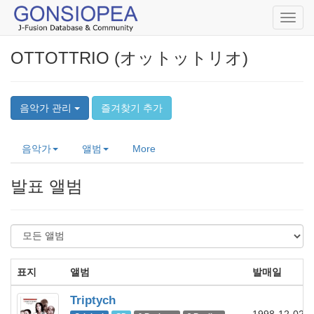
Toggl
navig
OTTOTTRIO (オットットリオ)
음악가 관리
즐겨찾기 추가
음악가
앨범
More
발표 앨범
표지
앨범
발매일
Triptych