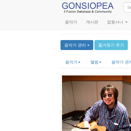
음악가
게시판
잡동사니
Horii Katsumi Pr
음악가 관리
즐겨찾기 추가
음악가
앨범
음악가 관