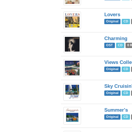
Lovers
Original
CD
Charming
OST
CD
0 
Views Colle
Original
CD
Sky Cruisin
Original
CD
Summer's
Original
CD