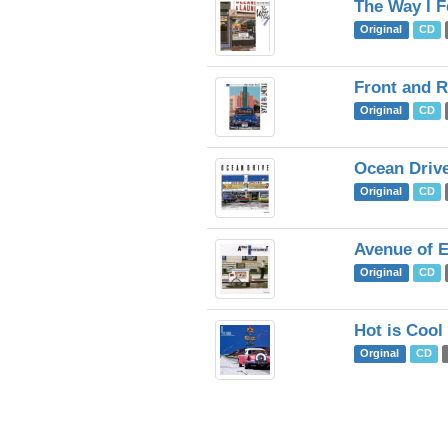
The Way I F
Original
CD
Front and R
Original
CD
Ocean Driv
Original
CD
Avenue of 
Original
CD
Hot is Cool
Orginal
CD