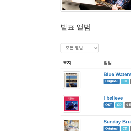
발표 앨범
표지
앨범
Blue Water
Original
CD
I believe
OST
CD
0 
Sunday Bru
Original
CD