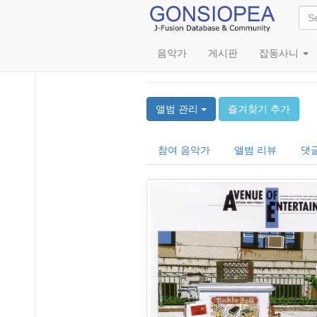
음악가
게시판
잡동사니
Avenue of Entertainme
앨범 관리
즐겨찾기 추가
참여 음악가
앨범 리뷰
댓