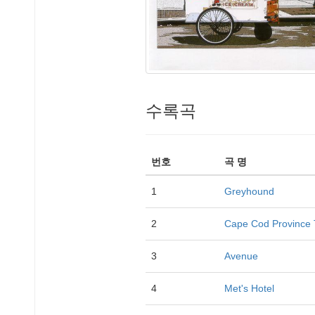
수록곡
번호
곡 명
1
Greyhound
2
Cape Cod Province
3
Avenue
4
Met's Hotel