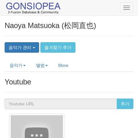
Toggl
navig
Naoya Matsuoka (松岡直也)
음악가 관리
즐겨찾기 추가
음악가
앨범
More
Youtube
추가