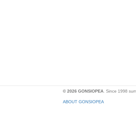
© 2026 GONSIOPEA
. Since 1998 su
ABOUT GONSIOPEA
FACEBOOK PAGE
CONTACT:
gonsiopea@gmail.com
Paypal을 통해 기부하실 수 있습니다.