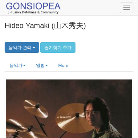
Toggl
navig
Hideo Yamaki (山木秀夫)
음악가 관리
즐겨찾기 추가
음악가
앨범
More