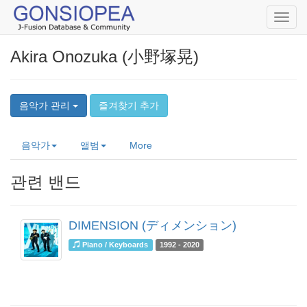
Toggl
navig
Akira Onozuka (小野塚晃)
음악가 관리
즐겨찾기 추가
음악가
앨범
More
관련 밴드
DIMENSION (ディメンション)
Piano / Keyboards
1992 - 2020