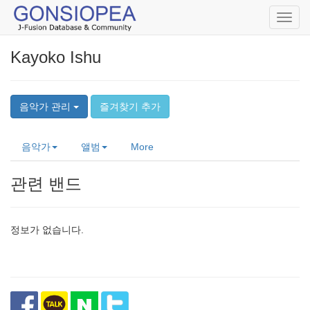
Toggl
navig
Kayoko Ishu
음악가 관리
즐겨찾기 추가
음악가
앨범
More
관련 밴드
정보가 없습니다.