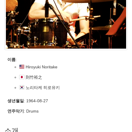
이름
:
Hiroyuki Noritake
則竹裕之
노리타케 히로유키
생년월일
: 1964-08-27
연주악기
: Drums
소개