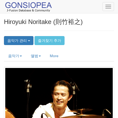
Toggl
navig
Hiroyuki Noritake (則竹裕之)
음악가 관리
즐겨찾기 추가
음악가
앨범
More