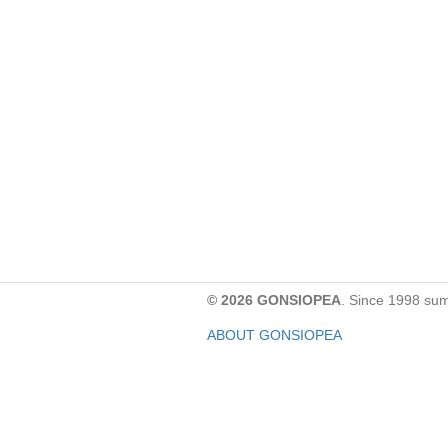
© 2026 GONSIOPEA
. Since 1998 su
ABOUT GONSIOPEA
FACEBOOK PAGE
CONTACT:
gonsiopea@gmail.com
Paypal을 통해 기부하실 수 있습니다.