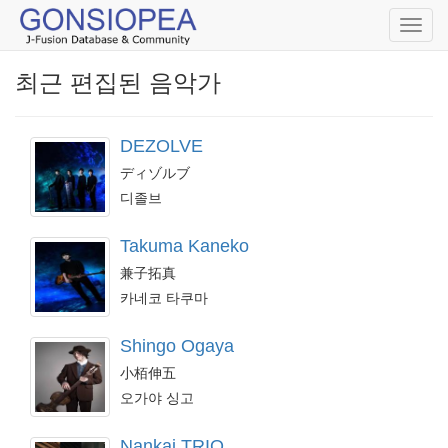
Toggl
navig
최근 편집된 음악가
DEZOLVE
ディゾルブ
디졸브
Takuma Kaneko
兼子拓真
카네코 타쿠마
Shingo Ogaya
小栢伸五
오가야 싱고
Nankai TRIO