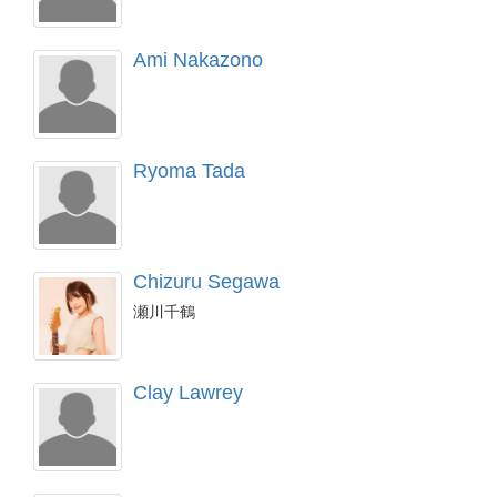
Ami Nakazono
Ryoma Tada
Chizuru Segawa
瀬川千鶴
Clay Lawrey