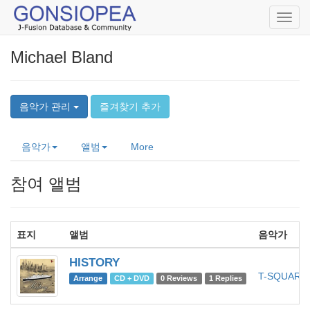
Toggl
navig
Michael Bland
음악가 관리
즐겨찾기 추가
음악가
앨범
More
참여 앨범
표지
앨범
음악가
HISTORY
T-SQUARE
Arrange
CD + DVD
0 Reviews
1 Replies