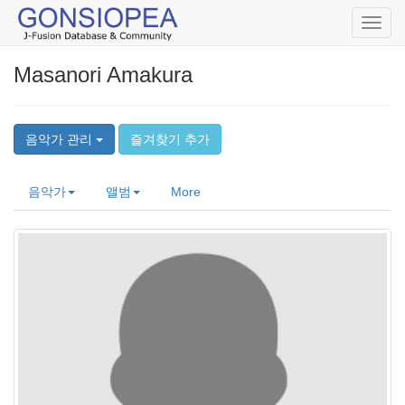
Toggl
navig
Masanori Amakura
음악가 관리
즐겨찾기 추가
음악가
앨범
More