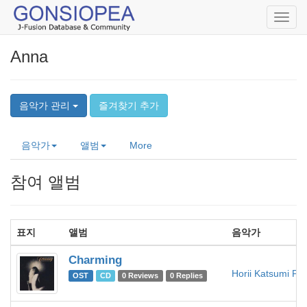
Toggl
navig
Anna
음악가 관리
즐겨찾기 추가
음악가
앨범
More
참여 앨범
표지
앨범
음악가
Charming
Horii Katsumi Pro
OST
CD
0 Reviews
0 Replies