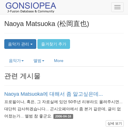
Toggl
navig
Naoya Matsuoka (松岡直也)
음악가 관리
즐겨찾기 추가
음악가
앨범
More
관련 게시물
Naoya Matsuoka에 대해서 좀 알고싶은데...
프로필이나, 혹은, 그 자료실에 있던 50주년 리뷰라도 올려주시면...
대단히 감사하겠습니다... 곤시오페아에서 좀 본거 같은데, 글이 없
어졌는가... 엘범 참 좋군요.
2006-04-16
상세 보기