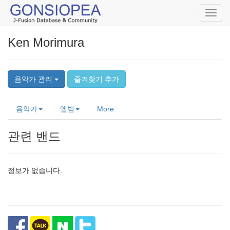
Toggl
navig
Ken Morimura
음악가 관리
즐겨찾기 추가
음악가
앨범
More
관련 밴드
정보가 없습니다.