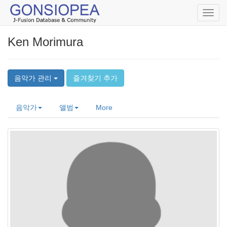
Toggl
navig
Ken Morimura
음악가 관리
즐겨찾기 추가
음악가
앨범
More