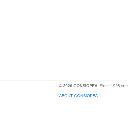
© 2026 GONSIOPEA
. Since 1998 su
ABOUT GONSIOPEA
FACEBOOK PAGE
CONTACT:
gonsiopea@gmail.com
Paypal을 통해 기부하실 수 있습니다.