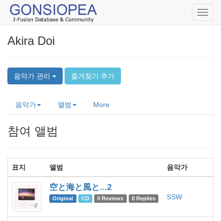
Toggl
navig
Akira Doi
음악가 관리
즐겨찾기 추가
음악가
앨범
More
참여 앨범
표지
앨범
음악가
空と海と風と...2
SSW
Original
CD
0 Reviews
0 Replies