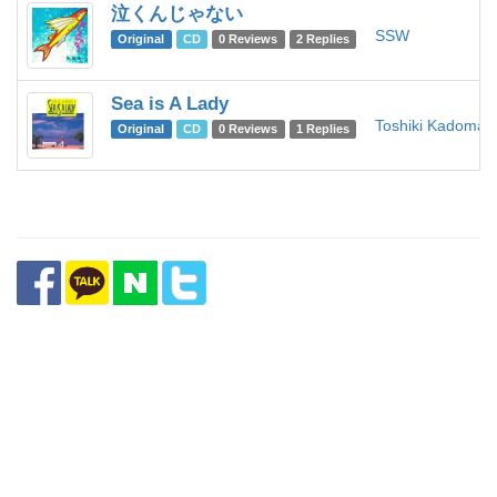
泣くんじゃない
SSW
Original
CD
0 Reviews
2 Replies
Sea is A Lady
Toshiki Kadomat
Original
CD
0 Reviews
1 Replies